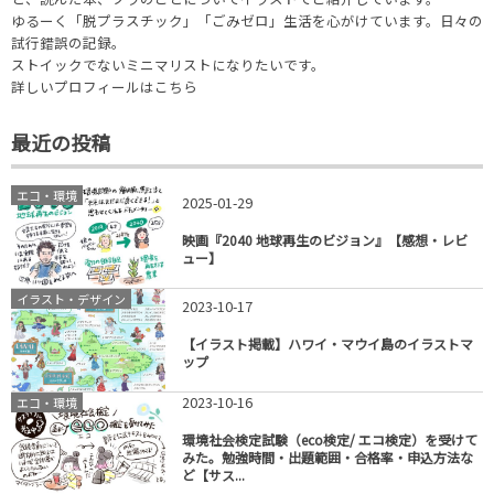
ゆるーく「脱プラスチック」「ごみゼロ」生活を心がけています。日々の
試行錯誤の記録。
ストイックでないミニマリストになりたいです。
詳しいプロフィールはこちら
最近の投稿
エコ・環境
2025-01-29
映画『2040 地球再生のビジョン』【感想・レビ
ュー】
イラスト・デザイン
2023-10-17
【イラスト掲載】ハワイ・マウイ島のイラストマ
ップ
2023-10-16
エコ・環境
環境社会検定試験（eco検定/ エコ検定）を受けて
みた。勉強時間・出題範囲・合格率・申込方法な
ど【サス...