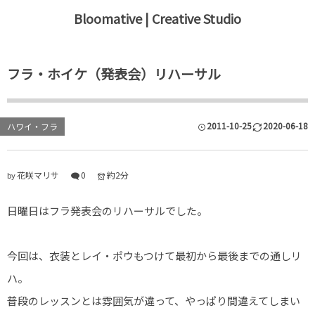
Bloomative | Creative Studio
Blog
フラ・ホイケ（発表会）リハーサル
イラスト・デザイン
フラ・ハワイ
2011-10-25
2020-06-18
ハワイ・フラ
エコ・環境
花咲マリサ
0
約2分
by
ファッション・コスメ
日曜日はフラ発表会のリハーサルでした。
日記・イラストレポ
スポーツ・アウトドア
今回は、衣装とレイ・ポウもつけて最初から最後までの通しリ
ハ。
普段のレッスンとは雰囲気が違って、やっぱり間違えてしまい