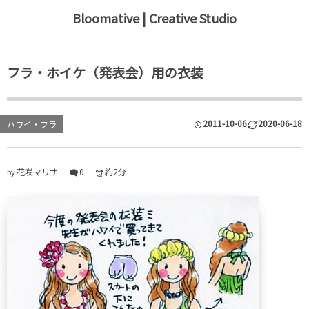
Bloomative | Creative Studio
Blog
フラ・ホイケ（発表会）用の衣装
イラスト・デザイン
フラ・ハワイ
2011-10-06
2020-06-18
ハワイ・フラ
エコ・環境
花咲マリサ
0
約2分
by
ファッション・コスメ
日記・イラストレポ
スポーツ・アウトドア