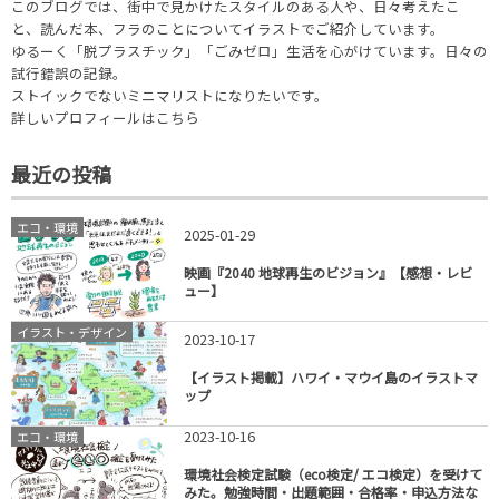
このブログでは、街中で見かけたスタイルのある人や、日々考えたこ
と、読んだ本、フラのことについてイラストでご紹介しています。
ゆるーく「脱プラスチック」「ごみゼロ」生活を心がけています。日々の
試行錯誤の記録。
ストイックでないミニマリストになりたいです。
詳しいプロフィールはこちら
最近の投稿
エコ・環境
2025-01-29
映画『2040 地球再生のビジョン』【感想・レビ
ュー】
イラスト・デザイン
2023-10-17
【イラスト掲載】ハワイ・マウイ島のイラストマ
ップ
2023-10-16
エコ・環境
環境社会検定試験（eco検定/ エコ検定）を受けて
みた。勉強時間・出題範囲・合格率・申込方法な