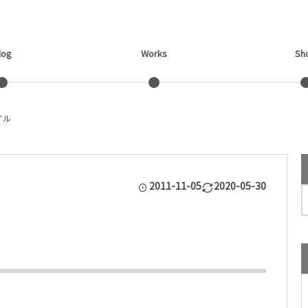
log
Works
Sh
イル
2011-11-05
2020-05-30