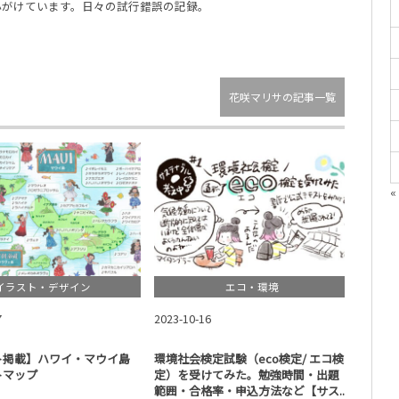
心がけています。日々の試行錯誤の記録。
花咲マリサの記事一覧
«
イラスト・デザイン
エコ・環境
7
2023-10-16
2023-1
ト掲載】ハワイ・マウイ島
環境社会検定試験（eco検定/ エコ検
202
トマップ
定）を受けてみた。勉強時間・出題
日記ブ
範囲・合格率・申込方法など【サス...