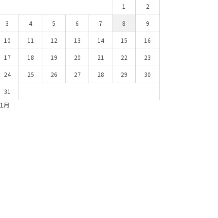
1
2
3
4
5
6
7
8
9
10
11
12
13
14
15
16
17
18
19
20
21
22
23
24
25
26
27
28
29
30
31
 1月
日記・イラストレポ
日記・イラストレポ
0-10
2023-10-03
20
3年9月のイラストダイアリー【絵
日本の伝統楽器・琵琶の音色に感動
第
ログ】
して歴史や由来を調べてみた【気まま
え
探求#1】