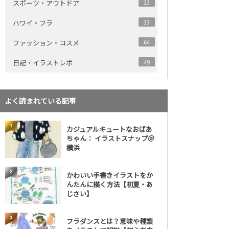
スポーツ・アウトドア
23
ハワイ・フラ
33
ファッション・コスメ
64
日記・イラストレポ
49
よく読まれている記事
1
カジュアルキュートなおばあ
ちゃん： イラストスナップ＠
横浜
2
かわいい手書きイラストをか
んたんに描く方法【初夏・あ
じさい】
3
フラダンスとは？意味や種類