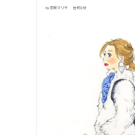
花咲マリサ
約1分
by