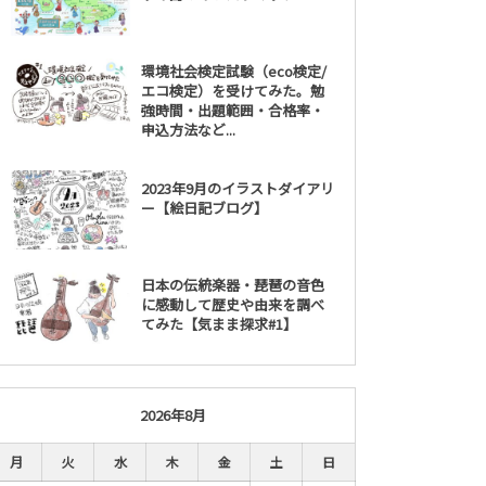
環境社会検定試験（eco検定/
エコ検定）を受けてみた。勉
強時間・出題範囲・合格率・
申込方法など...
2023年9月のイラストダイアリ
ー【絵日記ブログ】
日本の伝統楽器・琵琶の音色
に感動して歴史や由来を調べ
てみた【気まま探求#1】
2026年8月
月
火
水
木
金
土
日