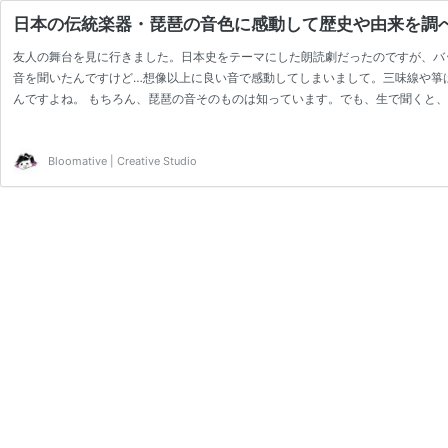
日本の伝統楽器・琵琶の音色に感動して歴史や由来を調べ
友人の舞台を見に行きました。日本史をテーマにした朗読劇だったのですが、バ
音を聞いたんですけど…想像以上に良い音で感動してしまいまして。三味線や箏
んですよね。 もちろん、琵琶の音そのものは知っています。でも、生で聞くと、
と言えば、琵琶法師とか、小説『陰陽師』に出てくる「玄象」とか、漫画『鬼滅
統楽器について構造や歴史を説明できるけど、琵琶は日本の伝統楽器なのに、何
Bloomative | Creative Studio